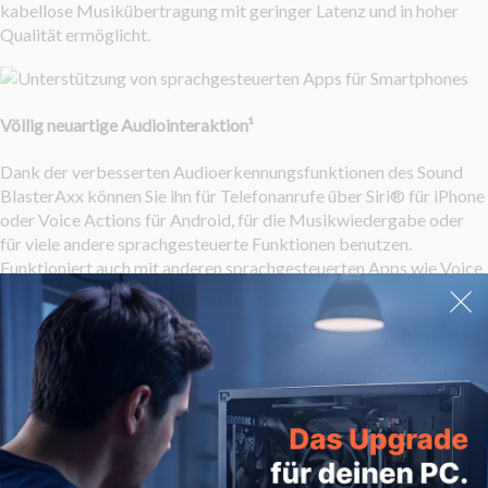
kabellose Musikübertragung mit geringer Latenz und in hoher
Qualität ermöglicht.
Völlig neuartige Audiointeraktion¹
Dank der verbesserten Audioerkennungsfunktionen des Sound
BlasterAxx können Sie ihn für Telefonanrufe über Siri® für iPhone
oder Voice Actions für Android, für die Musikwiedergabe oder
für viele andere sprachgesteuerte Funktionen benutzen.
Funktioniert auch mit anderen sprachgesteuerten Apps wie Voice
Assist™ oder Vlingo®.
Sound BlasterAxx
SBX 20
▶
Sound BlasterAxx
SBX 10
▶