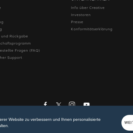
e
Info über Creative
Investoren
ng
Presse
ng
Konformitätserklärung
e und Rückgabe
dschaftsprogramm
estellte Fragen (FAQ)
cher Support
KONTAKT
serer Website zu verbessern und Ihnen personalisierte
WEI
lten.
 vorbehalten.
Datenschutzrichtlinien
|
EU-DSGVO
|
Cookies
|
Allgemein