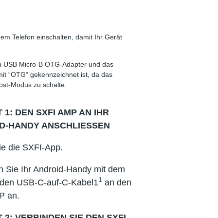
m Telefon einschalten, damit Ihr Gerät
en USB Micro-B OTG-Adapter und das
 mit “OTG“ gekennzeichnet ist, da das
Host-Modus zu schalte.
 1: DEN SXFI AMP AN IHR
D-HANDY ANSCHLIESSEN
ie die SXFI-App.
n Sie Ihr Android-Handy mit dem
1
nden USB-C-auf-C-Kabel1
an den
P an.
 2: VERBINDEN SIE DEN SXFI