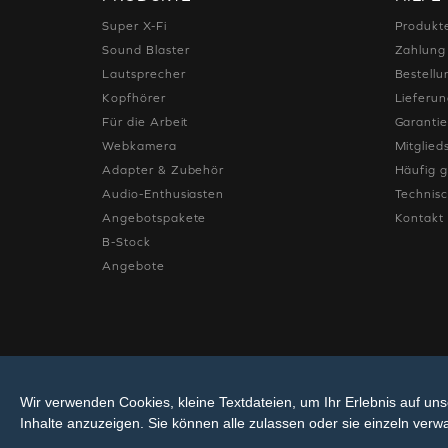
Super X-Fi
Produkt
Sound Blaster
Zahlung
Lautsprecher
Bestellu
Kopfhörer
Lieferu
Für die Arbeit
Garanti
Webkamera
Mitglie
Adapter & Zubehör
Häufig g
Audio-Enthusiasten
Technis
Angebotspakete
Kontakt
B-Stock
Angebote
Wir verwenden Cookies, kleine Textdateien, um Ihr Erlebnis auf un
Inhalte anzuzeigen. Sie können alle zulassen oder sie einzeln verwa
© 2026
Creative Technology Ltd. Alle Rechte