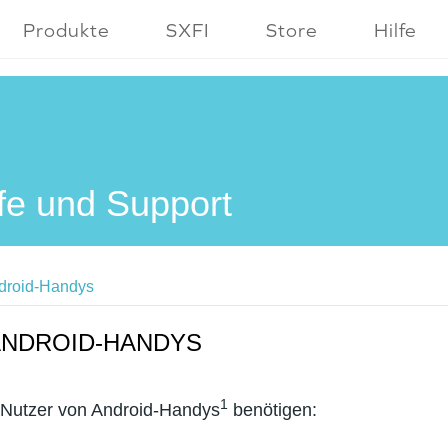
Produkte
SXFI
Store
Hilfe
lfe und Support
droid-Handys
ANDROID-HANDYS
1
Nutzer von Android-Handys
benötigen: