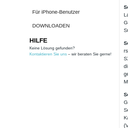
S
Für iPhone-Benutzer
L
G
DOWNLOADEN
S
HILFE
S
Keine Lösung gefunden?
r
Kontaktieren Sie uns
– wir beraten Sie gerne!
S
d
g
M
S
G
S
K
(