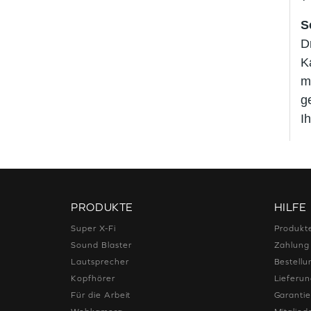
S
D
K
m
g
I
PRODUKTE
HILFE
Super X-Fi
Produkt
Sound Blaster
Zahlung
Lautsprecher
Bestellu
Kopfhörer
Lieferu
Für die Arbeit
Garanti