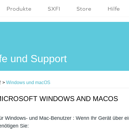
Produkte
SXFI
Store
Hilfe
lfe und Support
2
>
Windows und macOS
MICROSOFT WINDOWS AND MACOS
ür Windows- und Mac-Benutzer : Wenn Ihr Gerät über e
enötigen Sie: