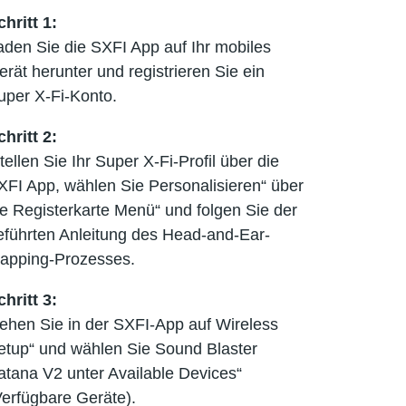
chritt
1:
aden Sie die SXFI App auf Ihr mobiles
erät herunter und registrieren Sie ein
uper X-Fi-Konto.
chritt
2:
stellen Sie Ihr Super X-Fi-Profil über die
XFI App, wählen Sie Personalisieren“ über
ie Registerkarte Menü“ und folgen Sie der
eführten Anleitung des Head-and-Ear-
apping-Prozesses.
chritt
3:
ehen Sie in der SXFI-App auf Wireless
etup“ und wählen Sie Sound Blaster
atana V2 unter Available Devices“
Verfügbare Geräte).