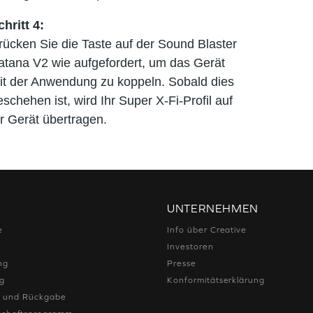
chritt
4:
rücken Sie die Taste auf der Sound Blaster
atana V2 wie aufgefordert, um das Gerät
it der Anwendung zu koppeln. Sobald dies
eschehen ist, wird Ihr Super X-Fi-Profil auf
hr Gerät übertragen.
UNTERNEHMEN
e
Info über Creative
Investoren
ng
Presse
ng
Konformitätserklärung
e und Rückgabe