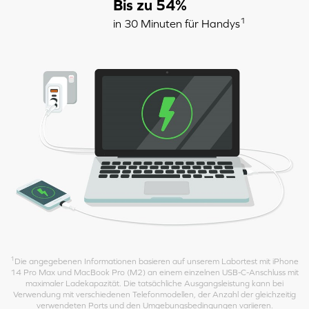
Bis zu 54%
1
in 30 Minuten für Handys
1
Die angegebenen Informationen basieren auf unserem Labortest mit iPhone
14 Pro Max und MacBook Pro (M2) an einem einzelnen USB-C-Anschluss mit
maximaler Ladekapazität. Die tatsächliche Ausgangsleistung kann bei
Verwendung mit verschiedenen Telefonmodellen, der Anzahl der gleichzeitig
verwendeten Ports und den Umgebungsbedingungen variieren.