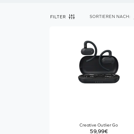
SORTIEREN NACH:
FILTER
Filter by
Clear all
Kopfhörer
Tragestil
1
In-ear
On-ear
Geschlossen
Ohrbügel
Produkttyp
Creative Outlier Go
59,99€