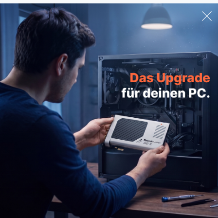
PRODUKTE
HILFE
Super X-Fi
Produkt
Sound Blaster
Zahlung
Lautsprecher
Bestellu
Kopfhörer
Lieferu
Für die Arbeit
Garanti
Webkamera
Mitglie
Adapter & Zubehör
Häufig g
Audio-Enthusiasten
Technis
Angebotspakete
Kontakt
B-Stock
Angebote