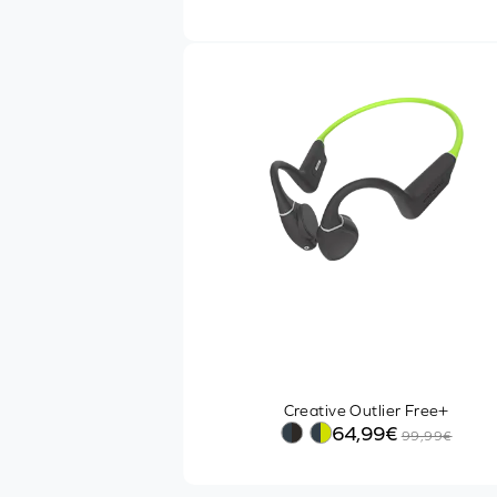
Streaming Codecs
Andere Funktionen
Empfohlene Nutzung
ONLINE EINKAUFEN
20€
149€
Vorrätige Artikel
Kostenlose Lieferung
Creative Outlier Free+
64,99€
99,99€