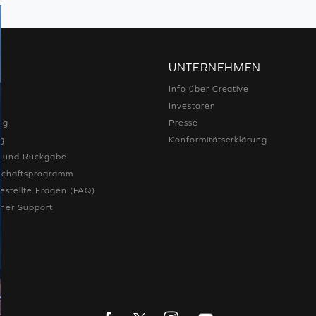
UNTERNEHMEN
e
Info über Creative
Investoren
ng
Presse
ng
Konformitätserklärung
e und Rückgabe
dschaftsprogramm
estellte Fragen (FAQ)
cher Support