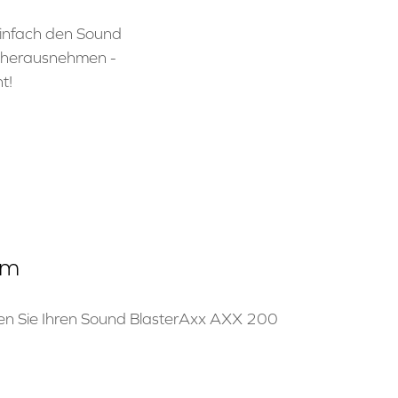
Einfach den Sound
n herausnehmen -
t!
em
nen Sie Ihren Sound BlasterAxx AXX 200