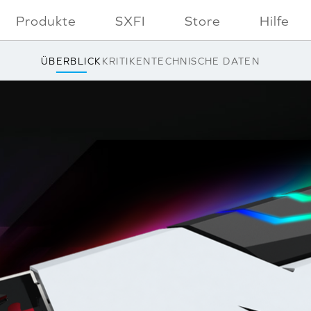
Produkte
SXFI
Store
Hilfe
ÜBERBLICK
KRITIKEN
TECHNISCHE DATEN