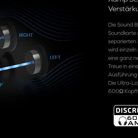
Verstärk
Die Sound Bl
Soundkarte 
separierten
wird einzeln
eine ganz n
Treue in ein
Ausführung 
Die Ultra-
600Ω Kopfhö