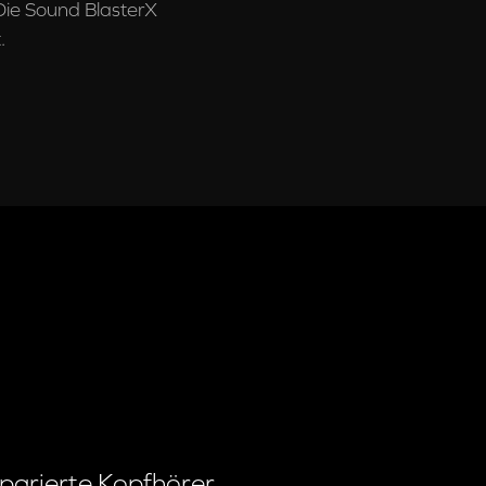
Die Sound BlasterX
.
arierte Kopfhörer