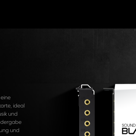
 eine
rte, ideal
usik und
iedergabe
rung und