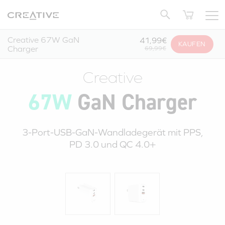
Twitter
Zurück zum Seitenanfang
Creative 67W GaN
41,99€
KAUFEN
Charger
69,99€
Creative
67W
GaN Charger
3-Port-USB-GaN-Wandladegerät mit PPS,
PD 3.0
und
QC 4.0+