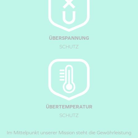
ÜBERSPANNUNG
SCHUTZ
Schritt 2:
Schieben Sie den mitgelieferten
EU-Steckeradapter
in
ÜBERTEMPERATUR
Position.
SCHUTZ
Im Mittelpunkt unserer Mission steht die Gewährleistung