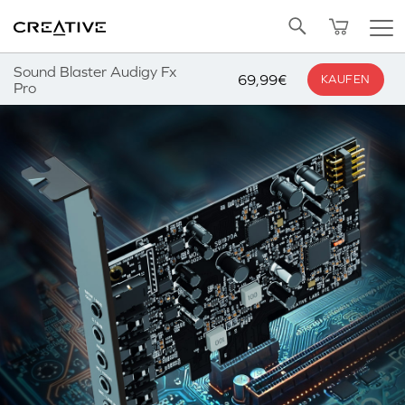
Twitter
Zurück zum Seitenanfang
Sound Blaster Audigy Fx
69,99€
KAUFEN
Pro