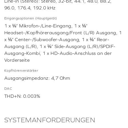
Line-in (Stereo): Stereo, 32-bit, 44.1, 48.0, 88.2,
96.0, 176.4, 192.0 kHz
Eingangsoptionen (Hauptgerät)
1 x ⅛“ Mikrofon-/Line-Eingang, 1 x ⅛“
Headset-/Kopfhörerausgang/Front (L/R) Ausgang, 1
x ⅛“ Center-/Subwoofer-Ausgang, 1 x ⅛“ Rear-
Ausgang (L/R), 1 x ⅛“ Side-Ausgang (L/R)/SPDIF-
Ausgang-Kombi, 1 x HD-Audio-Anschluss an der
Vorderseite
Kopfhörerverstärker
Ausgangsimpedanz: 4,7 Ohm
DAC
THD+N: 0.003%
SYSTEMANFORDERUNGEN