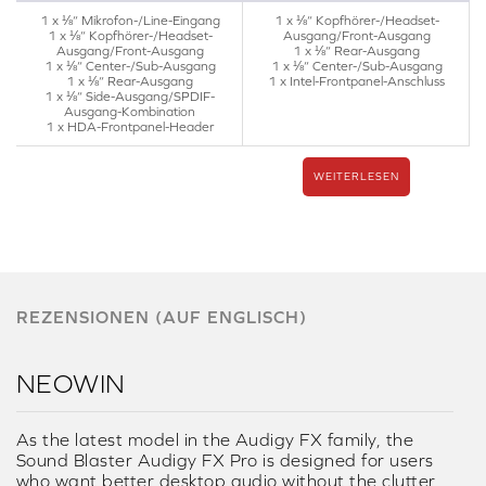
1 x ⅛“ Mikrofon-/Line-Eingang
1 x ⅛“ Kopfhörer-/Headset-
1 x ⅛“ Kopfhörer-/Headset-
Ausgang/Front-Ausgang
Ausgang/Front-Ausgang
1 x ⅛“ Rear-Ausgang
1 x ⅛“ Center-/Sub-Ausgang
1 x ⅛“ Center-/Sub-Ausgang
1 x ⅛“ Rear-Ausgang
1 x Intel-Frontpanel-Anschluss
1 x ⅛“ Side-Ausgang/SPDIF-
Ausgang-Kombination
1 x HDA-Frontpanel-Header
WEITERLESEN
REZENSIONEN (AUF ENGLISCH)
NEOWIN
As the latest model in the Audigy FX family, the
Sound Blaster Audigy FX Pro is designed for users
who want better desktop audio without the clutter