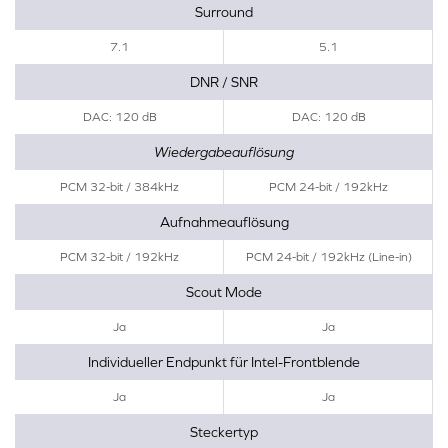
Surround
7.1
5.1
DNR / SNR
DAC: 120 dB
DAC: 120 dB
Wiedergabeauflösung
PCM 32-bit / 384kHz
PCM 24-bit / 192kHz
Aufnahmeauflösung
PCM 32-bit / 192kHz
PCM 24-bit / 192kHz (Line-in)
Scout Mode
Ja
Ja
Individueller Endpunkt für Intel-Frontblende
Ja
Ja
Steckertyp