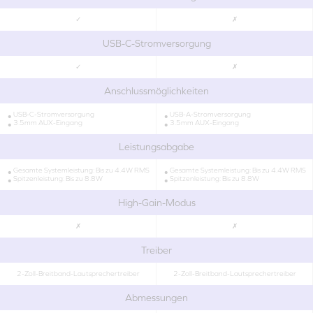
✓
✗
USB-C-Stromversorgung
✓
✗
Anschlussmöglichkeiten
USB-C-Stromversorgung
USB-A-Stromversorgung
3.5mm AUX-Eingang
3.5mm AUX-Eingang
Leistungsabgabe
Gesamte Systemleistung: Bis zu 4.4W RMS
Gesamte Systemleistung: Bis zu 4.4W RMS
Spitzenleistung: Bis zu 8.8W
Spitzenleistung: Bis zu 8.8W
High-Gain-Modus
✗
✗
Treiber
2-Zoll-Breitband-Lautsprechertreiber
2-Zoll-Breitband-Lautsprechertreiber
Abmessungen