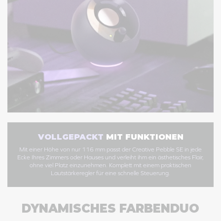
VOLLGEPACKT
MIT FUNKTIONEN
Mit einer Höhe von nur 116 mm passt der
Creative Pebble SE
in jede
Ecke Ihres Zimmers oder Hauses und verleiht ihm ein ästhetisches Flair,
ohne viel Platz einzunehmen. Komplett mit einem praktischen
Lautstärkeregler für eine schnelle Steuerung.
DYNAMISCHES FARBENDUO