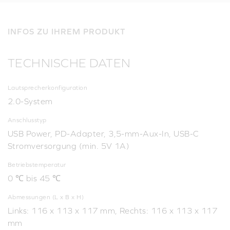
INFOS ZU IHREM PRODUKT
TECHNISCHE DATEN
Lautsprecherkonfiguration
2.0-System
Anschlusstyp
USB Power, PD-Adapter, 3,5-mm-Aux-In, USB-C
Stromversorgung (min. 5V 1A)
Betriebstemperatur
0 ℃ bis 45 ℃
Abmessungen (L x B x H)
Links: 116 x 113 x 117 mm, Rechts: 116 x 113 x 117
mm