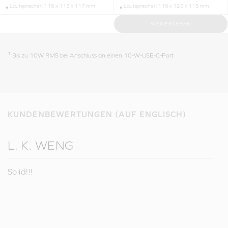
Lautsprecher: 116 x 113 x 117 mm
Lautsprecher: 116 x 122 x 115 mm
WEITERLESEN
1
Bis zu 10W RMS bei Anschluss an einen 10-W-USB-C-Port
KUNDENBEWERTUNGEN (AUF ENGLISCH)
L. K. WENG
Solid!!!