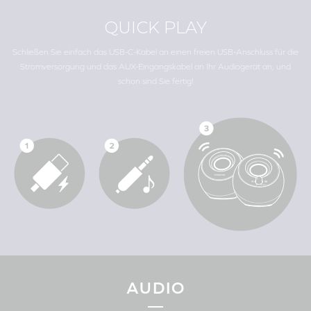
QUICK PLAY
Schließen Sie einfach das USB-C-Kabel an einen freien USB-Anschluss für die
Stromversorgung und das AUX-Eingangskabel an Ihr Audiogerät an, und
schon sind Sie fertig!
AUDIO