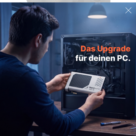
Creative Pebble X Plus
139,99€
MEHR
KAUFEN
PRODUKTE
HILFE
UNTERNEHMEN