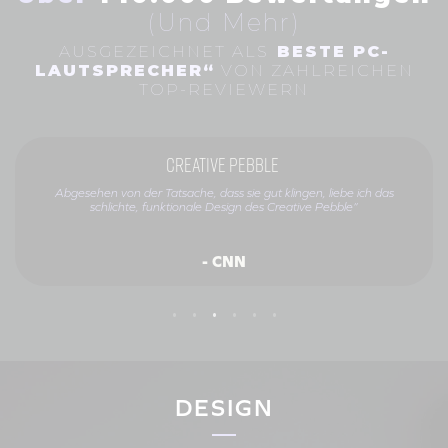
(Und Mehr)
AUSGEZEICHNET ALS
BESTE PC-
LAUTSPRECHER“
VON ZAHLREICHEN
TOP-REVIEWERN
Creative Pebble
Abgesehen von der Tatsache, dass sie gut klingen, liebe ich das
schlichte, funktionale Design des Creative Pebble“
- CNN
DESIGN