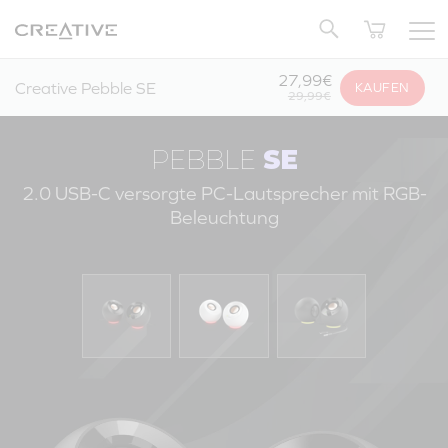
Twitter
Zurück zum Seitenanfang
27,99€
Creative Pebble SE
KAUFEN
29,99€
PEBBLE
SE
2.0 USB-C versorgte PC-Lautsprecher mit RGB-
Beleuchtung