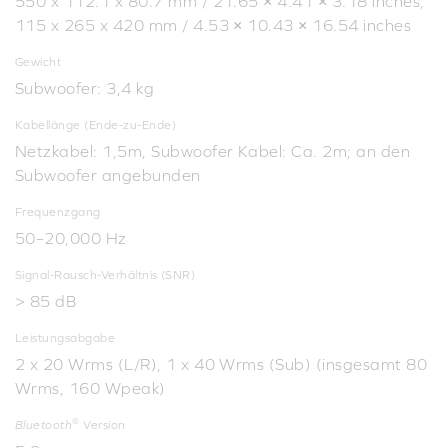
550 x 112.1 x 80.7 mm / 21.65 × 4.41 × 3.18 inches,
115 x 265 x 420 mm / 4.53 × 10.43 × 16.54 inches
Gewicht
Subwoofer: 3,4 kg
Kabellänge (Ende-zu-Ende)
Netzkabel: 1,5m, Subwoofer Kabel: Ca. 2m; an den
Subwoofer angebunden
Frequenzgang
50–20,000 Hz
Signal-Rausch-Verhältnis (SNR)
> 85 dB
Leistungsabgabe
2 x 20 Wrms (L/R), 1 x 40 Wrms (Sub) (insgesamt 80
Wrms, 160 Wpeak)
®
Bluetooth
Version