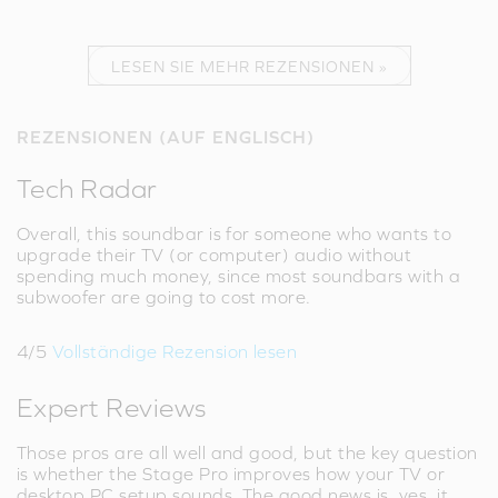
LESEN SIE MEHR REZENSIONEN »
REZENSIONEN (AUF ENGLISCH)
Tech Radar
Overall, this soundbar is for someone who wants to
upgrade their TV (or computer) audio without
spending much money, since most soundbars with a
subwoofer are going to cost more.
4/5
Vollständige Rezension lesen
Expert Reviews
Those pros are all well and good, but the key question
is whether the Stage Pro improves how your TV or
desktop PC setup sounds. The good news is, yes, it