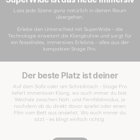
Lass jede Szene ganz natürlich in deinen Raum
übergehen.
Erlebe den Unterschied mit SuperWide - die
Technologie erweitert die Klangbühne und sorgt für
ein fesselndes, immersives Erlebnis - alles aus der
kompakten Stage Pro.
Der beste Platz ist deiner
Auf dem Sofa oder am Schreibtisch - Stage Pro
liefert immersiven Klang, wo auch immer du bist.
Wechsle zwischen Nah- und Fernfeldmodus, je
nachdem ob du direkt davor spielst oder einen
Film vom Bett aus ansiehst. Wo auch immer du
sitzt - es klingt einfach richtig.