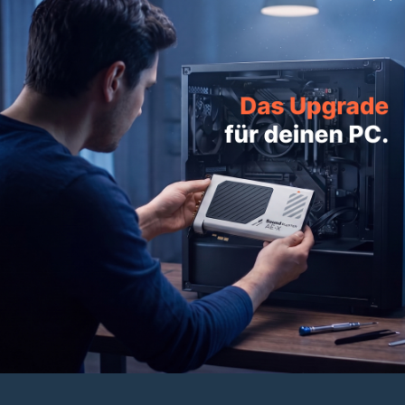
NICHT AUF LAGER
Sound BlasterX G1
29,99€
34,99€
PRODUKTE
HILFE
UNTERNEHMEN