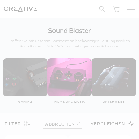
Twitter
Sound Blaster
Treffen Sie mit unserem Sortiment an hochwertigen, leistungsstarken
Soundkarten, USB-DACs und mehr genau ins Schwarze.
GAMING
FILME UND MUSIK
UNTERWEGS
FILTER
VERGLEICHEN
ABBRECHEN