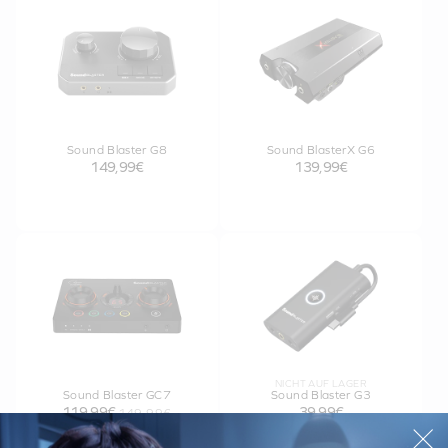
Sound Blaster G8
Sound BlasterX G6
149,99€
139,99€
NICHT AUF LAGER
Sound Blaster GC7
Sound Blaster G3
119,99€
39,99€
149,99€